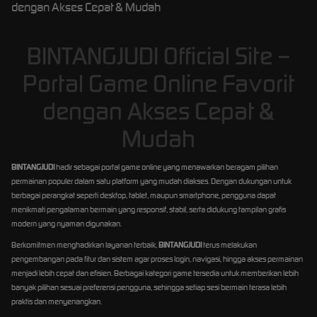
dengan Akses Cepat & Mudah
BINTANGJUDI Official Site –
Portal Game Online Favorit
dengan Akses Cepat &
Mudah
BINTANGJUDI
hadir sebagai portal game online yang menawarkan beragam pilihan
permainan populer dalam satu platform yang mudah diakses. Dengan dukungan untuk
berbagai perangkat seperti desktop, tablet, maupun smartphone, pengguna dapat
menikmati pengalaman bermain yang responsif, stabil, serta didukung tampilan grafis
modern yang nyaman digunakan.
Berkomitmen menghadirkan layanan terbaik,
BINTANGJUDI
terus melakukan
pengembangan pada fitur dan sistem agar proses login, navigasi, hingga akses permainan
menjadi lebih cepat dan efisien. Berbagai kategori game tersedia untuk memberikan lebih
banyak pilihan sesuai preferensi pengguna, sehingga setiap sesi bermain terasa lebih
praktis dan menyenangkan.