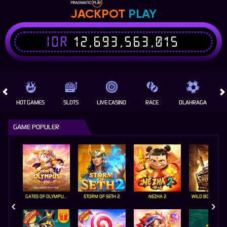
JACKPOT
PLAY
IDR
12,693,563,015
HOT GAMES
SLOTS
LIVE CASINO
RACE
OLAHRAGA
CRA
GAME POPULER
GATES OF OLYMPUS POP
STORM OF SETH 2
NEZHA 2