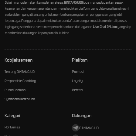
Selain mengutamakan kemudahan akses,
BINTANGJUDI
juga mengedepankan aspek
keamanan dan kenyamanan dengan menghadirkan platform yang didukung lisensi resmi
serta sistem yang dirancang untuk memberikan pengalaman penggunaan yang lebih
terpercaya. Pengguna dapat melakukan pendaftaran dengan mudah, menikmati proses
login yang sederhana, serta memperoleh bantuan dari layanan
Live Chat 24 Jam
yang siap
memberikan dukungan kapan pun dibutuhkan.
Kebijaksanaan
Platform
Tentang BINTANGJUDI
Promosi
Responsible Gambling
Loyalty
Pusat Bantuan
Referral
Syarat dan Ketentuan
Kategori
Dukungan
Hot Games
B1NTANGJUDI