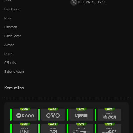
Slots
+6281927519573
Live Casino
Race
Olahraga
Crash Game
Arcade
Poker
E-Sports
Sabung Ayam
Komunitas